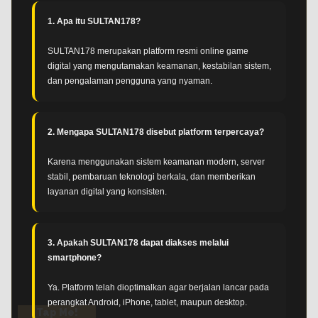
1. Apa itu SULTAN178?
SULTAN178 merupakan platform resmi online game
digital yang mengutamakan keamanan, kestabilan sistem,
dan pengalaman pengguna yang nyaman.
2. Mengapa SULTAN178 disebut platform terpercaya?
Karena menggunakan sistem keamanan modern, server
stabil, pembaruan teknologi berkala, dan memberikan
layanan digital yang konsisten.
3. Apakah SULTAN178 dapat diakses melalui
smartphone?
Ya. Platform telah dioptimalkan agar berjalan lancar pada
perangkat Android, iPhone, tablet, maupun desktop.
Tap Me!