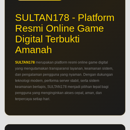
SULTAN178 - Platform
Resmi Online Game
Digital Terbukti
Amanah
SULTAN178
merupakan platform resmi online game digital
yang mengutamakan transparansi layanan, keamanan sistem,
dan pengalaman pengguna yang nyaman. Dengan dukungan
teknologi modern, performa server stabil, serta sistem
keamanan berlapis, SULTAN178 menjadi pilihan tepat bagi
pengguna yang menginginkan akses cepat, aman, dan
terpercaya setiap hari.