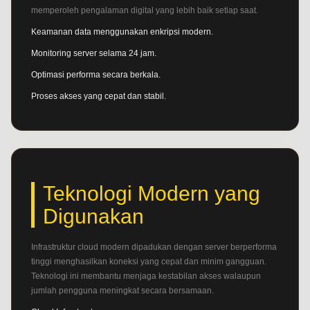
memperoleh pengalaman digital yang lebih baik setiap saat.
Keamanan data menggunakan enkripsi modern.
Monitoring server selama 24 jam.
Optimasi performa secara berkala.
Proses akses yang cepat dan stabil.
Teknologi Modern yang
Digunakan
Infrastruktur cloud modern dipadukan dengan server berperforma
tinggi menghasilkan koneksi yang cepat dan minim gangguan.
Teknologi ini membantu menjaga kestabilan akses walaupun
jumlah pengguna meningkat secara bersamaan.