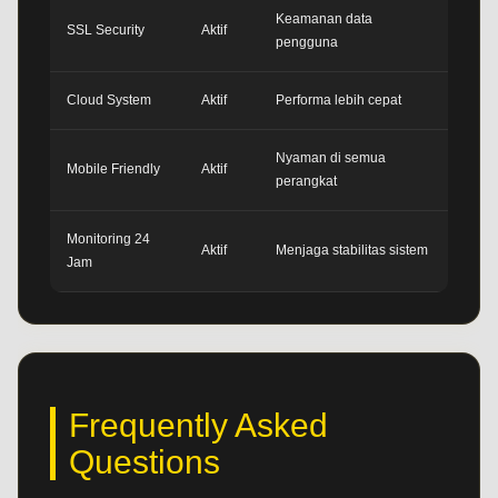
Keamanan data
SSL Security
Aktif
pengguna
Cloud System
Aktif
Performa lebih cepat
Nyaman di semua
Mobile Friendly
Aktif
perangkat
Monitoring 24
Aktif
Menjaga stabilitas sistem
Jam
Frequently Asked
Questions