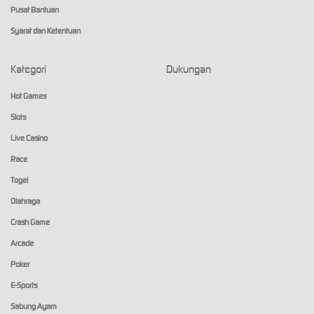
Pusat Bantuan
Syarat dan Ketentuan
Kategori
Dukungan
Hot Games
Slots
Live Casino
Race
Togel
Olahraga
Crash Game
Arcade
Poker
E-Sports
Sabung Ayam