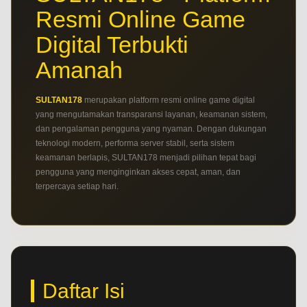
Resmi Online Game
Digital Terbukti
Amanah
SULTAN178
merupakan platform resmi online game digital
yang mengutamakan transparansi layanan, keamanan sistem,
dan pengalaman pengguna yang nyaman. Dengan dukungan
teknologi modern, performa server stabil, serta sistem
keamanan berlapis, SULTAN178 menjadi pilihan tepat bagi
pengguna yang menginginkan akses cepat, aman, dan
terpercaya setiap hari.
Daftar Isi