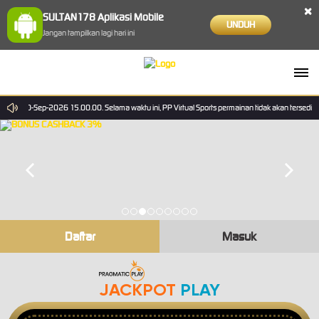
×
SULTAN178 Aplikasi Mobile
UNDUH
Jangan tampilkan lagi hari ini
pai 30-Sep-2026 15.00.00. Selama waktu ini, PP Virtual Sports permainan tidak akan tersedia
Daftar
Masuk
JACKPOT
PLAY