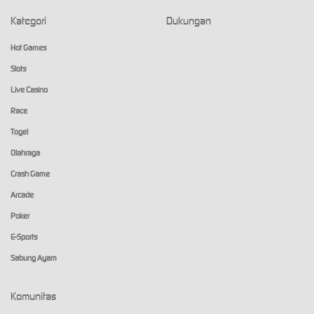
Kategori
Dukungan
Hot Games
Slots
Live Casino
Race
Togel
Olahraga
Crash Game
Arcade
Poker
E-Sports
Sabung Ayam
Komunitas