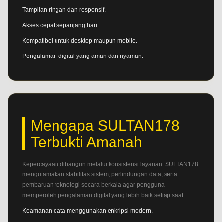
Tampilan ringan dan responsif.
Akses cepat sepanjang hari.
Kompatibel untuk desktop maupun mobile.
Pengalaman digital yang aman dan nyaman.
Mengapa SULTAN178
Terbukti Amanah
Kepercayaan dibangun melalui konsistensi layanan. SULTAN178
mengutamakan stabilitas sistem, perlindungan data, serta
pembaruan teknologi secara berkala agar pengguna
memperoleh pengalaman digital yang lebih baik setiap saat.
Keamanan data menggunakan enkripsi modern.