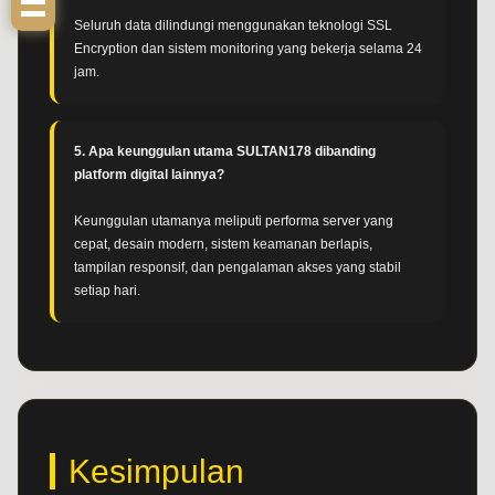
Seluruh data dilindungi menggunakan teknologi SSL
Encryption dan sistem monitoring yang bekerja selama 24
jam.
5. Apa keunggulan utama SULTAN178 dibanding
platform digital lainnya?
Keunggulan utamanya meliputi performa server yang
cepat, desain modern, sistem keamanan berlapis,
tampilan responsif, dan pengalaman akses yang stabil
setiap hari.
Kesimpulan