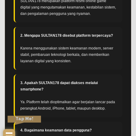
SULTAN178 merupakan platform resmi online game
digital yang mengutamakan keamanan, kestabilan sistem,
dan pengalaman pengguna yang nyaman.
2. Mengapa SULTAN178 disebut platform terpercaya?
Karena menggunakan sistem keamanan modern, server
stabil, pembaruan teknologi berkala, dan memberikan
layanan digital yang konsisten.
3. Apakah SULTAN178 dapat diakses melalui
smartphone?
Ya. Platform telah dioptimalkan agar berjalan lancar pada
perangkat Android, iPhone, tablet, maupun desktop.
Tap Me!
4. Bagaimana keamanan data pengguna?