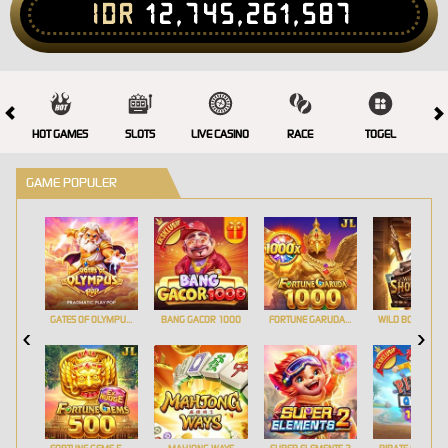
IDR
12,745,261,587
HOT GAMES
SLOTS
LIVE CASINO
RACE
TOGEL
OL
GAME POPULER
GATES OF OLYMPUS POP
BANG GACOR 1000
FORTUNE GARUDA 1000