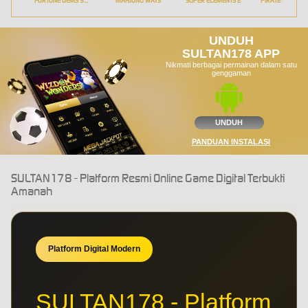
FORTUNE GEMS 500
MAHJONG WAYS
SUPER ELEMENTS 2
PIRATE QUEST 1
UNDUH
SULTAN178 APP
Nikmati berbagai permainan dalam satu
genggaman
UNDUH
PANDUAN INSTALASI
SULTAN178 - Platform Resmi Online Game Digital Terbukti
Amanah
Platform Digital Modern
SULTAN178 - Platform