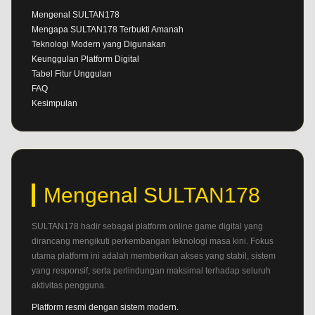
Mengenal SULTAN178
Mengapa SULTAN178 Terbukti Amanah
Teknologi Modern yang Digunakan
Keunggulan Platform Digital
Tabel Fitur Unggulan
FAQ
Kesimpulan
Mengenal SULTAN178
SULTAN178 hadir sebagai platform online game digital yang
dirancang mengikuti perkembangan teknologi masa kini. Fokus
utama platform ini adalah memberikan akses yang stabil, sistem
yang responsif, serta perlindungan maksimal terhadap seluruh
aktivitas pengguna.
Platform resmi dengan sistem modern.