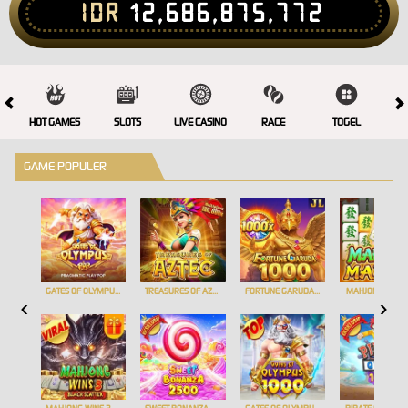
IDR
12,686,875,772
HOT GAMES
SLOTS
LIVE CASINO
RACE
TOGEL
OL
GAME POPULER
GATES OF OLYMPUS POP
TREASURES OF AZTEC
FORTUNE GARUDA 1000
MAHJONG MAX