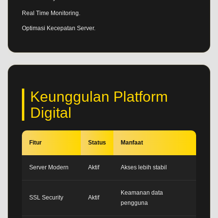
Real Time Monitoring.
Optimasi Kecepatan Server.
Keunggulan Platform
Digital
Fitur
Status
Manfaat
Server Modern
Aktif
Akses lebih stabil
Keamanan data
SSL Security
Aktif
pengguna