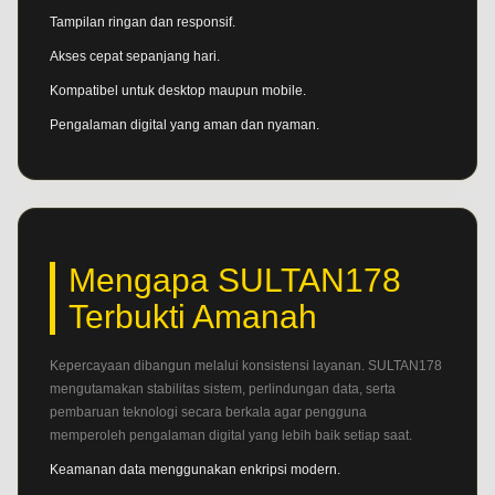
Tampilan ringan dan responsif.
Akses cepat sepanjang hari.
Kompatibel untuk desktop maupun mobile.
Pengalaman digital yang aman dan nyaman.
Mengapa SULTAN178
Terbukti Amanah
Kepercayaan dibangun melalui konsistensi layanan. SULTAN178
mengutamakan stabilitas sistem, perlindungan data, serta
pembaruan teknologi secara berkala agar pengguna
memperoleh pengalaman digital yang lebih baik setiap saat.
Keamanan data menggunakan enkripsi modern.