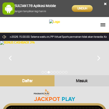
×
SULTAN178 Aplikasi Mobile
UNDUH
Jangan tampilkan lagi hari ini
30-Sep-2026 15.00.00. Selama waktu ini, PP Virtual Sports permainan tidak akan tersedia. Kam
Daftar
Masuk
JACKPOT
PLAY