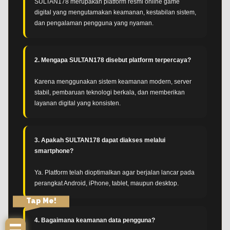
SULTAN178 merupakan platform resmi online game
digital yang mengutamakan keamanan, kestabilan sistem,
dan pengalaman pengguna yang nyaman.
2. Mengapa SULTAN178 disebut platform terpercaya?
Karena menggunakan sistem keamanan modern, server
stabil, pembaruan teknologi berkala, dan memberikan
layanan digital yang konsisten.
3. Apakah SULTAN178 dapat diakses melalui
smartphone?
Ya. Platform telah dioptimalkan agar berjalan lancar pada
perangkat Android, iPhone, tablet, maupun desktop.
Tap Me!
4. Bagaimana keamanan data pengguna?