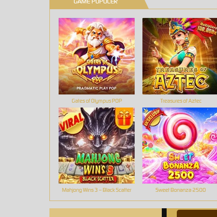
GAME POPULER
Gates of Olympus POP
Treasures of Aztec
Mahjong Wins 3 – Black Scatter
Sweet Bonanza 2500