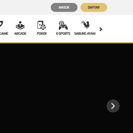
MASUK
DAFTAR
 GAME
ARCADE
POKER
E-SPORTS
SABUNG AYAM
PROMOSI