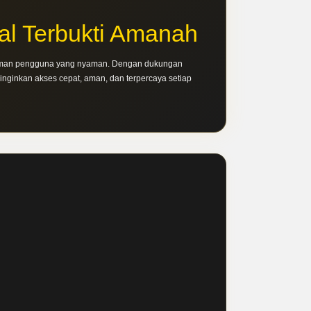
al Terbukti Amanah
alaman pengguna yang nyaman. Dengan dukungan
inginkan akses cepat, aman, dan terpercaya setiap