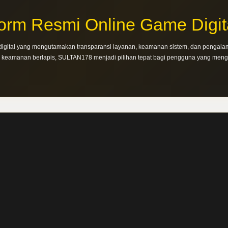
orm Resmi Online Game Digit
 digital yang mengutamakan transparansi layanan, keamanan sistem, dan peng
stem keamanan berlapis, SULTAN178 menjadi pilihan tepat bagi pengguna yang meng