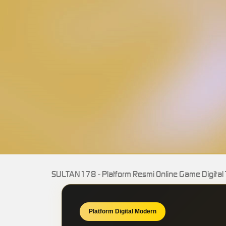
IDR
1,218,750.00
Gates of Olympus Super
Scatter
sev****3
IDR
1,087,500.00
Mahjong Wins 3 – Black
Scatter
mom****9
IDR
1,071,500.00
Starlight Princess
rud****o
IDR
1,062,400.00
5 Lions Megaways
rizalju****i
IDR
958,400.00
Sweet Bonanza 2500
SULTAN178 - Platform Resmi Online Game Digital
kalic****7
IDR
893,200.00
Mahjong Wins - Gong Xi Fa Cai
Platform Digital Modern