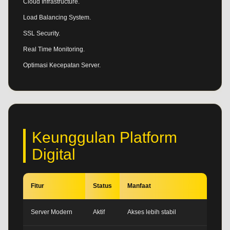
Cloud Infrastructure.
Load Balancing System.
SSL Security.
Real Time Monitoring.
Optimasi Kecepatan Server.
Keunggulan Platform
Digital
Fitur
Status
Manfaat
Server Modern
Aktif
Akses lebih stabil