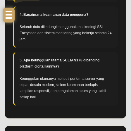
4. Bagaimana keamanan data pengguna?
Seluruh data dilindungi menggunakan teknologi SSL
Encryption dan sistem monitoring yang bekerja selama 24
jam.
5. Apa keunggulan utama SULTAN178 dibanding
platform digital lainnya?
Keunggulan utamanya meliputi performa server yang
cepat, desain modern, sistem keamanan berlapis,
tampilan responsif, dan pengalaman akses yang stabil
setiap hari.