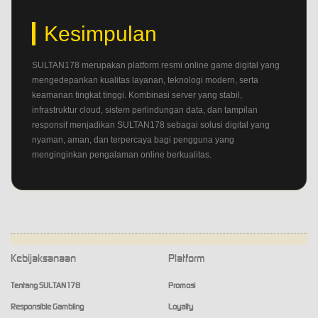
Kesimpulan
SULTAN178 merupakan platform resmi online game digital yang
mengedepankan kualitas layanan, teknologi modern, serta
keamanan tingkat tinggi. Kombinasi server yang stabil,
infrastruktur cloud, sistem perlindungan data, dan tampilan
responsif menjadikan SULTAN178 sebagai solusi digital yang
nyaman, aman, dan terpercaya bagi pengguna yang
menginginkan pengalaman online berkualitas.
Kebijaksanaan
Platform
Tentang SULTAN178
Promosi
Responsible Gambling
Loyalty