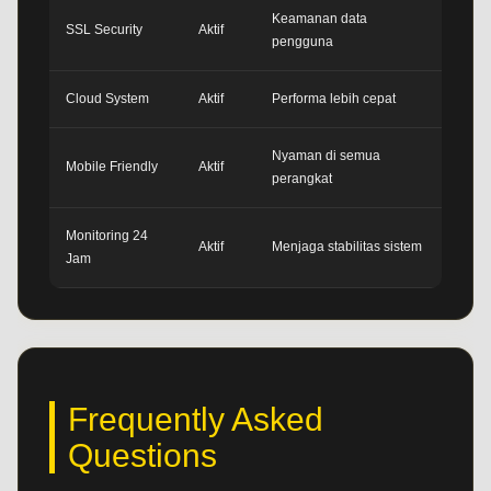
Keamanan data
SSL Security
Aktif
pengguna
Cloud System
Aktif
Performa lebih cepat
Nyaman di semua
Mobile Friendly
Aktif
perangkat
Monitoring 24
Aktif
Menjaga stabilitas sistem
Jam
Frequently Asked
Questions