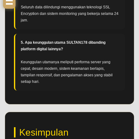
Seluruh data dilindungi menggunakan teknologi SSL
Encryption dan sistem monitoring yang bekerja selama 24
jam.
5. Apa keunggulan utama SULTAN178 dibanding
platform digital lainnya?
Keunggulan utamanya meliputi performa server yang
cepat, desain modern, sistem keamanan berlapis,
tampilan responsif, dan pengalaman akses yang stabil
setiap hari.
Kesimpulan