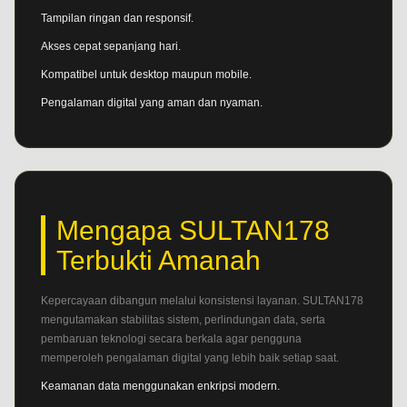
Tampilan ringan dan responsif.
Akses cepat sepanjang hari.
Kompatibel untuk desktop maupun mobile.
Pengalaman digital yang aman dan nyaman.
Mengapa SULTAN178
Terbukti Amanah
Kepercayaan dibangun melalui konsistensi layanan. SULTAN178
mengutamakan stabilitas sistem, perlindungan data, serta
pembaruan teknologi secara berkala agar pengguna
memperoleh pengalaman digital yang lebih baik setiap saat.
Keamanan data menggunakan enkripsi modern.