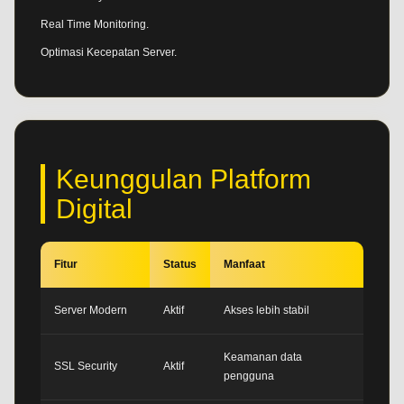
Real Time Monitoring.
Optimasi Kecepatan Server.
Keunggulan Platform
Digital
Fitur
Status
Manfaat
Server Modern
Aktif
Akses lebih stabil
Keamanan data
SSL Security
Aktif
pengguna