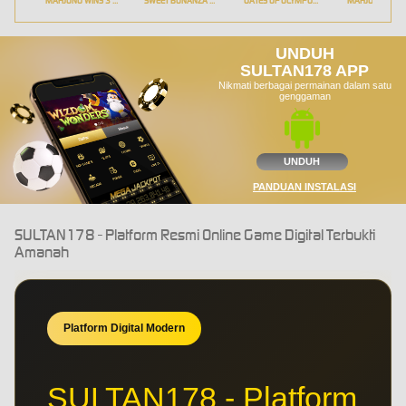
MAHJONG WINS 3 – BLACK SCATTER
SWEET BONANZA 2500
GATES OF OLYMPUS 1000
MAHJONG WAYS
UNDUH
SULTAN178 APP
Nikmati berbagai permainan dalam satu
genggaman
UNDUH
PANDUAN INSTALASI
SULTAN178 - Platform Resmi Online Game Digital Terbukti
Amanah
Platform Digital Modern
SULTAN178 - Platform