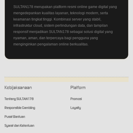
SULTAN178 merupakan platform resmi online game digital yang
mengedepankan kualitas layanan, teknologi modern, serta
keamanan tingkat tinggi. Kombinasi server yang stabil,
infrastruktur cloud, sistem perlindungan data, dan tampilan
responsif menjadikan SULTAN178 sebagai solusi digital yang
nyaman, aman, dan terpercaya bagi pengguna yang
menginginkan pengalaman online berkualitas.
Kebijaksanaan
Platform
Tentang SULTAN178
Promosi
Responsible Gambling
Loyalty
Pusat Bantuan
Syarat dan Ketentuan