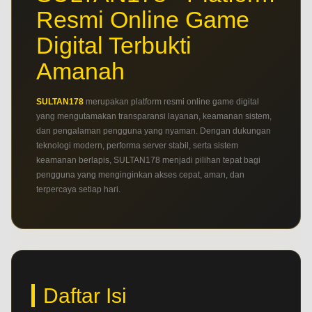
Resmi Online Game
Digital Terbukti
Amanah
SULTAN178
merupakan platform resmi online game digital
yang mengutamakan transparansi layanan, keamanan sistem,
dan pengalaman pengguna yang nyaman. Dengan dukungan
teknologi modern, performa server stabil, serta sistem
keamanan berlapis, SULTAN178 menjadi pilihan tepat bagi
pengguna yang menginginkan akses cepat, aman, dan
terpercaya setiap hari.
Daftar Isi