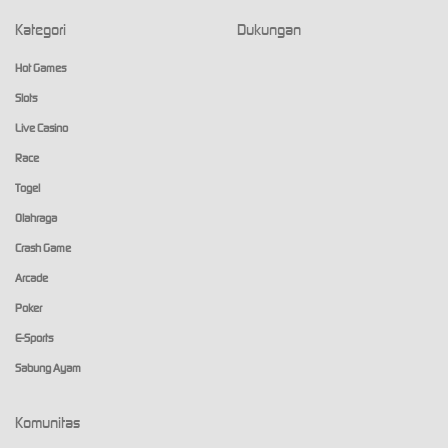
Kategori
Dukungan
Hot Games
Slots
Live Casino
Race
Togel
Olahraga
Crash Game
Arcade
Poker
E-Sports
Sabung Ayam
Komunitas