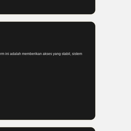
rm ini adalah memberikan akses yang stabil, sistem