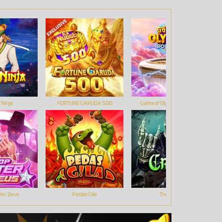
 Ninja
FORTUNE GARUDA 500
Gates of Olympus Roulette
ter Zeus
Pedas Gila
The Crypt