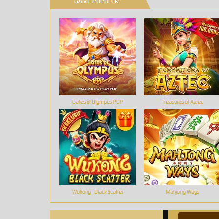
GAME POPULER
Gates of Olympus POP
Treasures of Aztec
Wukong - Black Scatter
Mahjong Ways