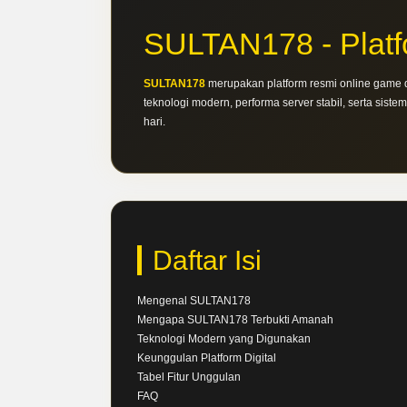
Scatter
SULTAN178 - Platf
SULTAN178
merupakan platform resmi online game
teknologi modern, performa server stabil, serta si
hari.
Daftar Isi
Mengenal SULTAN178
Mengapa SULTAN178 Terbukti Amanah
Teknologi Modern yang Digunakan
Keunggulan Platform Digital
Tabel Fitur Unggulan
FAQ