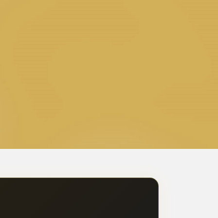
Pindai kod
untuk Un
Android 