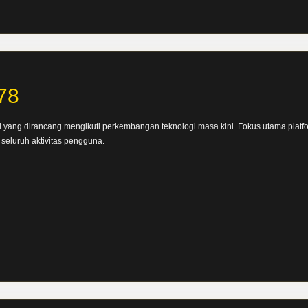
78
 yang dirancang mengikuti perkembangan teknologi masa kini. Fokus utama platfo
 seluruh aktivitas pengguna.