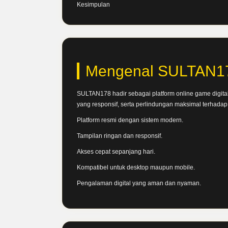
Kesimpulan
Mengenal SULTAN1
SULTAN178 hadir sebagai platform online game digital
yang responsif, serta perlindungan maksimal terhadap
Platform resmi dengan sistem modern.
Tampilan ringan dan responsif.
Akses cepat sepanjang hari.
Kompatibel untuk desktop maupun mobile.
Pengalaman digital yang aman dan nyaman.