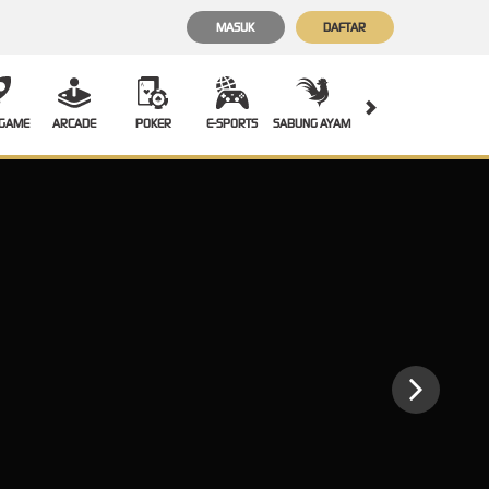
MASUK
DAFTAR
 GAME
ARCADE
POKER
E-SPORTS
SABUNG AYAM
PROMOSI