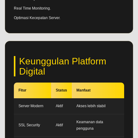
Real Time Monitoring.
Optimasi Kecepatan Server.
Keunggulan Platform
Digital
Fitur
Status
Manfaat
Server Modern
Aktif
Akses lebih stabil
Keamanan data
SSL Security
Aktif
pengguna