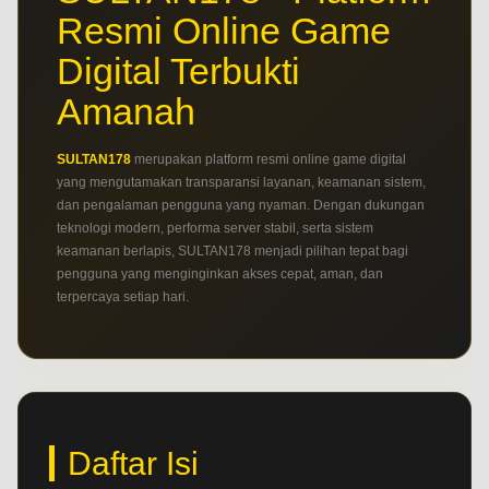
Resmi Online Game
Digital Terbukti
Amanah
SULTAN178
merupakan platform resmi online game digital
yang mengutamakan transparansi layanan, keamanan sistem,
dan pengalaman pengguna yang nyaman. Dengan dukungan
teknologi modern, performa server stabil, serta sistem
keamanan berlapis, SULTAN178 menjadi pilihan tepat bagi
pengguna yang menginginkan akses cepat, aman, dan
terpercaya setiap hari.
Daftar Isi