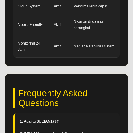
Cloud System
Aktif
Performa lebih cepat
Nyaman di semua
Mobile Friendly
Aktif
perangkat
Monitoring 24
Aktif
Menjaga stabilitas sistem
Jam
Frequently Asked
Questions
1. Apa itu SULTAN178?