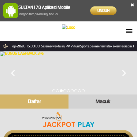
×
SULTAN178 Aplikasi Mobile
UNDUH
Jangan tampilkan lagi hari ini
i 30-Sep-2026 15.00.00. Selama waktu ini, PP Virtual Sports permainan tidak akan tersedia. K
Daftar
Masuk
JACKPOT
PLAY