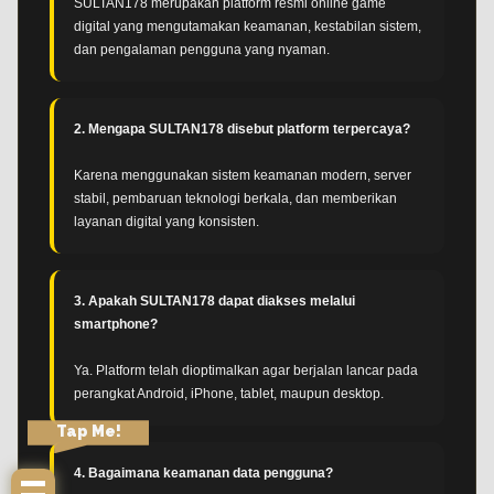
SULTAN178 merupakan platform resmi online game
digital yang mengutamakan keamanan, kestabilan sistem,
dan pengalaman pengguna yang nyaman.
2. Mengapa SULTAN178 disebut platform terpercaya?
Karena menggunakan sistem keamanan modern, server
stabil, pembaruan teknologi berkala, dan memberikan
layanan digital yang konsisten.
3. Apakah SULTAN178 dapat diakses melalui
smartphone?
Ya. Platform telah dioptimalkan agar berjalan lancar pada
perangkat Android, iPhone, tablet, maupun desktop.
Tap Me!
4. Bagaimana keamanan data pengguna?