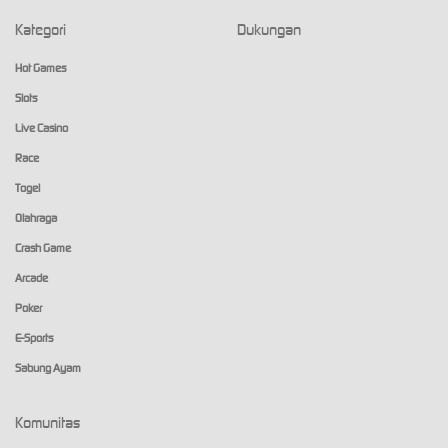
Kategori
Dukungan
Hot Games
Slots
Live Casino
Race
Togel
Olahraga
Crash Game
Arcade
Poker
E-Sports
Sabung Ayam
Komunitas