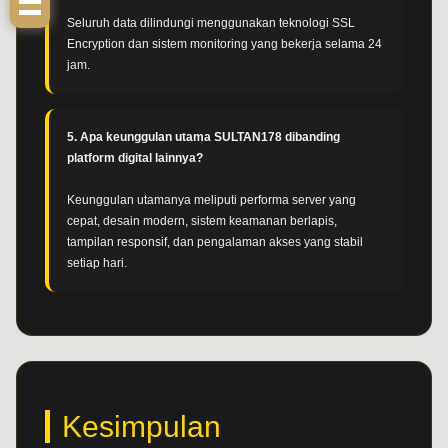
Seluruh data dilindungi menggunakan teknologi SSL
Encryption dan sistem monitoring yang bekerja selama 24
jam.
5. Apa keunggulan utama SULTAN178 dibanding
platform digital lainnya?
Keunggulan utamanya meliputi performa server yang
cepat, desain modern, sistem keamanan berlapis,
tampilan responsif, dan pengalaman akses yang stabil
setiap hari.
Kesimpulan