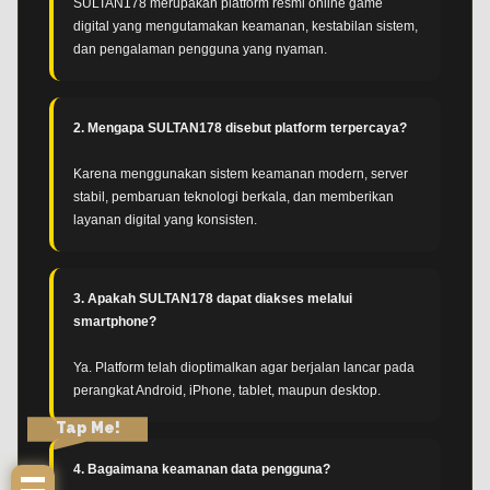
SULTAN178 merupakan platform resmi online game
digital yang mengutamakan keamanan, kestabilan sistem,
dan pengalaman pengguna yang nyaman.
2. Mengapa SULTAN178 disebut platform terpercaya?
Karena menggunakan sistem keamanan modern, server
stabil, pembaruan teknologi berkala, dan memberikan
layanan digital yang konsisten.
3. Apakah SULTAN178 dapat diakses melalui
smartphone?
Ya. Platform telah dioptimalkan agar berjalan lancar pada
perangkat Android, iPhone, tablet, maupun desktop.
Tap Me!
4. Bagaimana keamanan data pengguna?