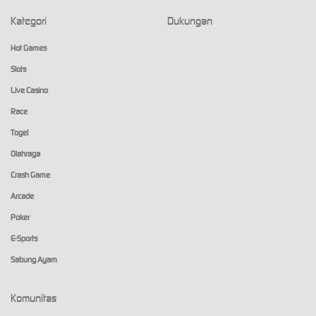
Kategori
Dukungan
Hot Games
Slots
Live Casino
Race
Togel
Olahraga
Crash Game
Arcade
Poker
E-Sports
Sabung Ayam
Komunitas