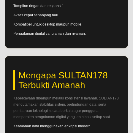
Tampilan ringan dan responsif.
Akses cepat sepanjang hari.
Kompatibel untuk desktop maupun mobile.
Pengalaman digital yang aman dan nyaman.
Mengapa SULTAN178
Terbukti Amanah
Kepercayaan dibangun melalui konsistensi layanan. SULTAN178
mengutamakan stabilitas sistem, perlindungan data, serta
pembaruan teknologi secara berkala agar pengguna
memperoleh pengalaman digital yang lebih baik setiap saat.
Keamanan data menggunakan enkripsi modern.