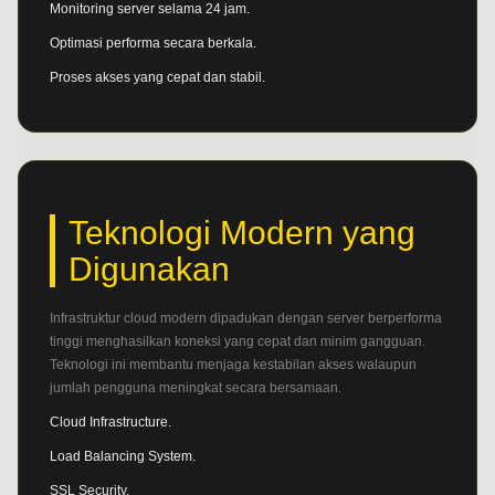
Monitoring server selama 24 jam.
Optimasi performa secara berkala.
Proses akses yang cepat dan stabil.
Teknologi Modern yang
Digunakan
Infrastruktur cloud modern dipadukan dengan server berperforma
tinggi menghasilkan koneksi yang cepat dan minim gangguan.
Teknologi ini membantu menjaga kestabilan akses walaupun
jumlah pengguna meningkat secara bersamaan.
Cloud Infrastructure.
Load Balancing System.
SSL Security.