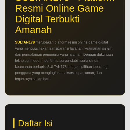
Resmi Online Game
Digital Terbukti
Amanah
SULTAN178
merupakan platform resmi online game digital
yang mengutamakan transparansi layanan, keamanan sistem,
dan pengalaman pengguna yang nyaman. Dengan dukungan
teknologi modern, performa server stabil, serta sistem
keamanan berlapis, SULTAN178 menjadi pilihan tepat bagi
pengguna yang menginginkan akses cepat, aman, dan
terpercaya setiap hari.
Daftar Isi